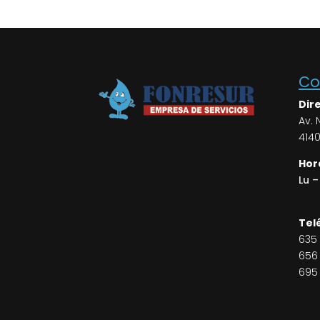
Co
Dir
Av. 
4140
Hor
Lu –
Tel
635 
656 
695 