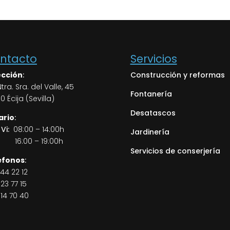
ntacto
Servicios
ección
:
Construcción y reformas
Ntra. Sra. del Valle, 45
Fontanería
0 Écija (Sevilla)
Desatascos
ario
:
 Vi:
08:00 – 14:00h
Jardinería
16:00 – 19:00h
Servicios de conserjería
éfonos
:
44 22 12
23 77 15
14 70 40