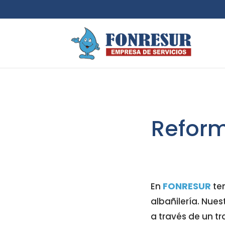
Reform
FONRESUR
En
ten
albañilería. Nue
a través de un t